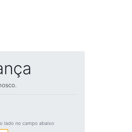
ança
nosco.
ao lado no campo abaixo