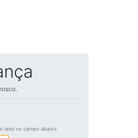
ança
nosco.
ao lado no campo abaixo