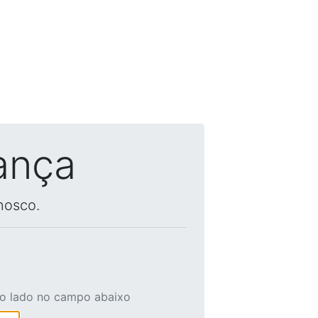
ança
nosco.
ao lado no campo abaixo