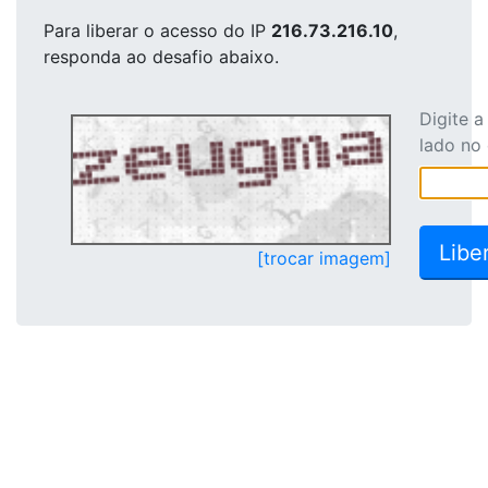
Para liberar o acesso
do IP
216.73.216.10
,
responda ao desafio abaixo.
Digite 
lado no
[trocar imagem]